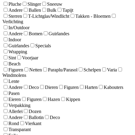
Pluche
Slinger
Sneeuw
Andere
Ballen
Bulk
Tapijt
Sterren
T-Lichtglas/Windlicht
Takken - Bloemen
Verlichting
In/Outdoor
Andere
Bomen
Guirlandes
Indoor
Guirlandes
Specials
Wrapping
Sint
Voorjaar
Beach
Figuren
Netten
Paraplu/Parasol
Schelpen
Varia
Windmolens
Lente
Andere
Deco
Dieren
Figuren
Harten
Kabouters
Pasen
Eieren
Figuren
Hazen
Kippen
Verpakking
Allerlei
Dozen
Andere
Ballotin
Deco
Rond
Vierkant
Transparant