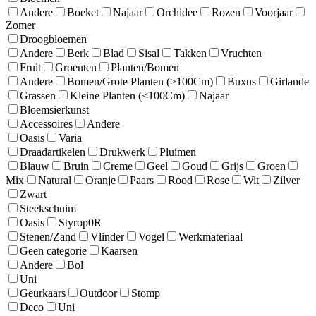
Andere
Boeket
Najaar
Orchidee
Rozen
Voorjaar
Zomer
Droogbloemen
Andere
Berk
Blad
Sisal
Takken
Vruchten
Fruit
Groenten
Planten/Bomen
Andere
Bomen/Grote Planten (>100Cm)
Buxus
Girlande
Grassen
Kleine Planten (<100Cm)
Najaar
Bloemsierkunst
Accessoires
Andere
Oasis
Varia
Draadartikelen
Drukwerk
Pluimen
Blauw
Bruin
Creme
Geel
Goud
Grijs
Groen
Mix
Natural
Oranje
Paars
Rood
Rose
Wit
Zilver
Zwart
Steekschuim
Oasis
Styrop0R
Stenen/Zand
Vlinder
Vogel
Werkmateriaal
Geen categorie
Kaarsen
Andere
Bol
Uni
Geurkaars
Outdoor
Stomp
Deco
Uni