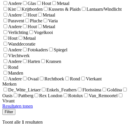
Andere
Glas
Hout
Metaal
Kist
Krijtborden
Kussens & Plaids
Lantaarn/Windlicht
Andere
Hout
Metaal
Paravent
Pluche
Varia
Andere
Hout
Metaal
Verlichting
Vogelkooi
Hout
Metaal
Wanddecoratie
Andere
Fotokaders
Spiegel
Vlechtwerk
Andere
Harten
Kransen
Rond
Manden
Andere
Ovaal
Rechthoek
Rond
Vierkant
Merken
De_Witte_Lietaer
Enkels_Feathers
Florissima
Goldina
Oasis
Pattberg
Rex London
Rotolux
Van_Remoortel
Vivant
Resultaten tonen
Filter
Toont alle
1
resultaten