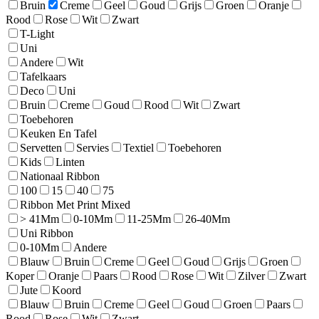
Bruin
Creme
Geel
Goud
Grijs
Groen
Oranje
Rood
Rose
Wit
Zwart
T-Light
Uni
Andere
Wit
Tafelkaars
Deco
Uni
Bruin
Creme
Goud
Rood
Wit
Zwart
Toebehoren
Keuken En Tafel
Servetten
Servies
Textiel
Toebehoren
Kids
Linten
Nationaal Ribbon
100
15
40
75
Ribbon Met Print Mixed
> 41Mm
0-10Mm
11-25Mm
26-40Mm
Uni Ribbon
0-10Mm
Andere
Blauw
Bruin
Creme
Geel
Goud
Grijs
Groen
Koper
Oranje
Paars
Rood
Rose
Wit
Zilver
Zwart
Jute
Koord
Blauw
Bruin
Creme
Geel
Goud
Groen
Paars
Rood
Rose
Wit
Zwart