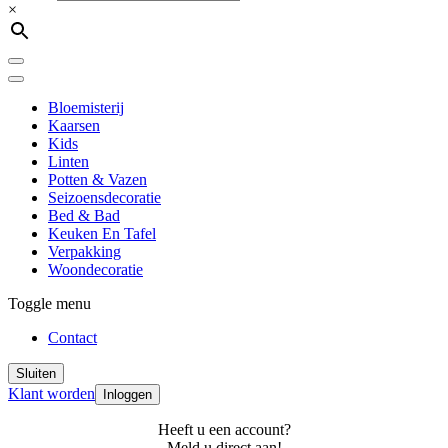
×
Bloemisterij
Kaarsen
Kids
Linten
Potten & Vazen
Seizoensdecoratie
Bed & Bad
Keuken En Tafel
Verpakking
Woondecoratie
Toggle menu
Contact
Sluiten
Klant worden
Inloggen
Heeft u een account?
Meld u direct aan!