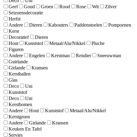
Deco
Uni
Geel
Goud
Groen
Rood
Rose
Wit
Zilver
Seizoensdecoratie
Herfst
Andere
Dieren
Kabouters
Paddenstoelen
Pompoenen
Kerst
Decoratief
Dieren
Hout
Kunststof
Metaal/Alu/Nikkel
Pluche
Figuren
Andere
Engelen
Kerstman
Rendier
Sneeuwman
Guirlande
Girlande
Kransen
Kerstballen
Glas
Deco
Uni
Kunststof
Deco
Uni
Kerstbomen
Andere
Hout
Kunststof
Metaal/Alu/Nikkel
Kerstgroen
Andere
Girlande
Kransen
Keuken En Tafel
Servies