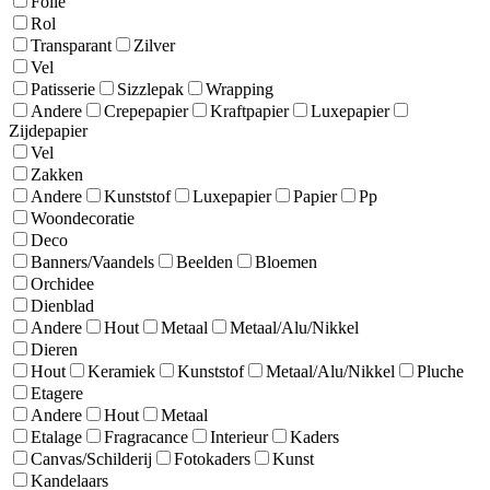
Folie
Rol
Transparant
Zilver
Vel
Patisserie
Sizzlepak
Wrapping
Andere
Crepepapier
Kraftpapier
Luxepapier
Zijdepapier
Vel
Zakken
Andere
Kunststof
Luxepapier
Papier
Pp
Woondecoratie
Deco
Banners/Vaandels
Beelden
Bloemen
Orchidee
Dienblad
Andere
Hout
Metaal
Metaal/Alu/Nikkel
Dieren
Hout
Keramiek
Kunststof
Metaal/Alu/Nikkel
Pluche
Etagere
Andere
Hout
Metaal
Etalage
Fragracance
Interieur
Kaders
Canvas/Schilderij
Fotokaders
Kunst
Kandelaars