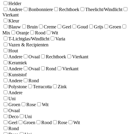
Helder
Andere
Bonbonniere
Rechthoek
Theelicht/Windlicht
Vierkant
Kleur
Blauw
Bruin
Creme
Geel
Goud
Grijs
Groen
Mix
Oranje
Rood
Wit
T-Lichtglas/Windlicht
Varia
Vazen & Recipienten
Hout
Andere
Ovaal
Rechthoek
Vierkant
Keramiek
Andere
Ovaal
Rond
Vierkant
Kunststof
Andere
Rond
Polystone
Terracotta
Zink
Andere
Uni
Groen
Rose
Wit
Ovaal
Deco
Uni
Geel
Groen
Rood
Rose
Wit
Rond