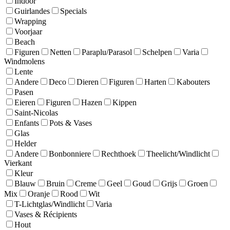
Indoor
Guirlandes
Specials
Wrapping
Voorjaar
Beach
Figuren
Netten
Paraplu/Parasol
Schelpen
Varia
Windmolens
Lente
Andere
Deco
Dieren
Figuren
Harten
Kabouters
Pasen
Eieren
Figuren
Hazen
Kippen
Saint-Nicolas
Enfants
Pots & Vases
Glas
Helder
Andere
Bonbonniere
Rechthoek
Theelicht/Windlicht
Vierkant
Kleur
Blauw
Bruin
Creme
Geel
Goud
Grijs
Groen
Mix
Oranje
Rood
Wit
T-Lichtglas/Windlicht
Varia
Vases & Récipients
Hout