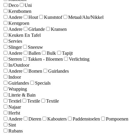
Deco
Uni
Kerstbomen
Andere
Hout
Kunststof
Metaal/Alu/Nikkel
Kerstgroen
Andere
Girlande
Kransen
Keuken En Tafel
Servies
Slinger
Sneeuw
Andere
Ballen
Bulk
Tapijt
Sterren
Takken - Bloemen
Verlichting
In/Outdoor
Andere
Bomen
Guirlandes
Indoor
Guirlandes
Specials
Wrapping
Literie & Bain
Textiel
Textile
Textile
Najaar
Herfst
Andere
Dieren
Kabouters
Paddenstoelen
Pompoenen
Sint
Rubans