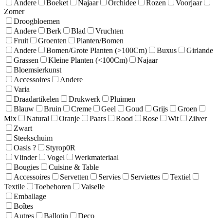
Andere
Boeket
Najaar
Orchidee
Rozen
Voorjaar
Zomer
Droogbloemen
Andere
Berk
Blad
Vruchten
Fruit
Groenten
Planten/Bomen
Andere
Bomen/Grote Planten (>100Cm)
Buxus
Girlande
Grassen
Kleine Planten (<100Cm)
Najaar
Bloemsierkunst
Accessoires
Andere
Varia
Draadartikelen
Drukwerk
Pluimen
Blauw
Bruin
Creme
Geel
Goud
Grijs
Groen
Mix
Natural
Oranje
Paars
Rood
Rose
Wit
Zilver
Zwart
Steekschuim
Oasis ?
Styrop0R
Vlinder
Vogel
Werkmateriaal
Bougies
Cuisine & Table
Accessoires
Servetten
Servies
Serviettes
Textiel
Textile
Toebehoren
Vaiselle
Emballage
Boîtes
Autres
Ballotin
Deco