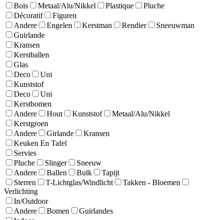
Bois
Metaal/Alu/Nikkel
Plastique
Pluche
Décoratif
Figuren
Andere
Engelen
Kerstman
Rendier
Sneeuwman
Guirlande
Kransen
Kerstballen
Glas
Deco
Uni
Kunststof
Deco
Uni
Kerstbomen
Andere
Hout
Kunststof
Metaal/Alu/Nikkel
Kerstgroen
Andere
Girlande
Kransen
Keuken En Tafel
Servies
Pluche
Slinger
Sneeuw
Andere
Ballen
Bulk
Tapijt
Sterren
T-Lichtglas/Windlicht
Takken - Bloemen
Verlichting
In/Outdoor
Andere
Bomen
Guirlandes