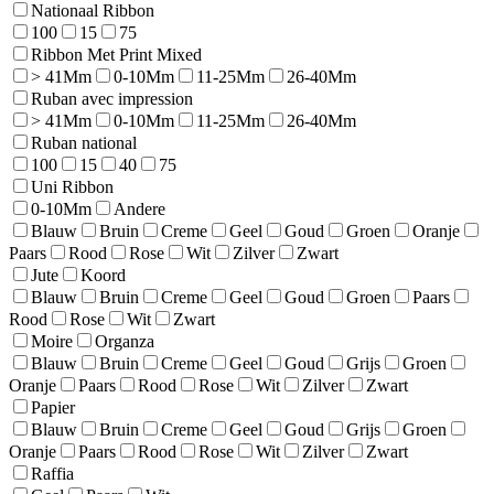
Nationaal Ribbon
100
15
75
Ribbon Met Print Mixed
> 41Mm
0-10Mm
11-25Mm
26-40Mm
Ruban avec impression
> 41Mm
0-10Mm
11-25Mm
26-40Mm
Ruban national
100
15
40
75
Uni Ribbon
0-10Mm
Andere
Blauw
Bruin
Creme
Geel
Goud
Groen
Oranje
Paars
Rood
Rose
Wit
Zilver
Zwart
Jute
Koord
Blauw
Bruin
Creme
Geel
Goud
Groen
Paars
Rood
Rose
Wit
Zwart
Moire
Organza
Blauw
Bruin
Creme
Geel
Goud
Grijs
Groen
Oranje
Paars
Rood
Rose
Wit
Zilver
Zwart
Papier
Blauw
Bruin
Creme
Geel
Goud
Grijs
Groen
Oranje
Paars
Rood
Rose
Wit
Zilver
Zwart
Raffia