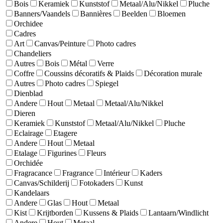
Bois
Keramiek
Kunststof
Metaal/Alu/Nikkel
Pluche
Banners/Vaandels
Bannières
Beelden
Bloemen
Orchidee
Cadres
Art
Canvas/Peinture
Photo cadres
Chandeliers
Autres
Bois
Métal
Verre
Coffre
Coussins décoratifs & Plaids
Décoration murale
Autres
Photo cadres
Spiegel
Dienblad
Andere
Hout
Metaal
Metaal/Alu/Nikkel
Dieren
Keramiek
Kunststof
Metaal/Alu/Nikkel
Pluche
Eclairage
Etagere
Andere
Hout
Metaal
Etalage
Figurines
Fleurs
Orchidée
Fragracance
Fragrance
Intérieur
Kaders
Canvas/Schilderij
Fotokaders
Kunst
Kandelaars
Andere
Glas
Hout
Metaal
Kist
Krijtborden
Kussens & Plaids
Lantaarn/Windlicht
Andere
Hout
Metaal