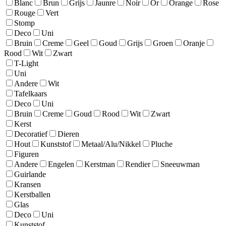
Blanc
Brun
Grijs
Jaunre
Noir
Or
Orange
Rose
Rouge
Vert
Stomp
Deco
Uni
Bruin
Creme
Geel
Goud
Grijs
Groen
Oranje
Rood
Wit
Zwart
T-Light
Uni
Andere
Wit
Tafelkaars
Deco
Uni
Bruin
Creme
Goud
Rood
Wit
Zwart
Kerst
Decoratief
Dieren
Hout
Kunststof
Metaal/Alu/Nikkel
Pluche
Figuren
Andere
Engelen
Kerstman
Rendier
Sneeuwman
Guirlande
Kransen
Kerstballen
Glas
Deco
Uni
Kunststof