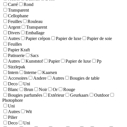
Carré
Rond
Transparent
Cellophane
Feuilles
Rouleau
Argent
Transparent
Divers
Emballage
Autres
Papier crépon
Papier de luxe
Papier de soie
Feuilles
Papier Kraft
Patisserie
Sacs
Autres
Kunststof
Papier
Papier de luxe
Pp
Sizzlepak
Intern
Interne
Kaarsen
Accesoires
Andere
Autres
Bougies de table
Deco
Uni
Blanc
Brun
Noir
Or
Rouge
Bougies parfumées
Extérieur
Geurkaars
Outdoor
Photophore
Uni
Autres
Wit
Pilier
Deco
Uni