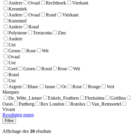
Andere
Ovaal
Rechthoek
Vierkant
Keramiek
Andere
Ovaal
Rond
Vierkant
Kunststof
Andere
Rond
Polystone
Terracotta
Zinc
Andere
Uni
Groen
Rose
Wit
Ovaal
Uni
Geel
Groen
Rood
Rose
Wit
Rond
Uni
Argent
Blanc
Jaune
Or
Rose
Rouge
Vert
Marques
De_Witte_Lietaer
Enkels_Feathers
Florissima
Goldina
Oasis
Pattberg
Rex London
Rotolux
Van_Remoortel
Vivant
Resultaten tonen
Filtre
Affichage des
10
résultats