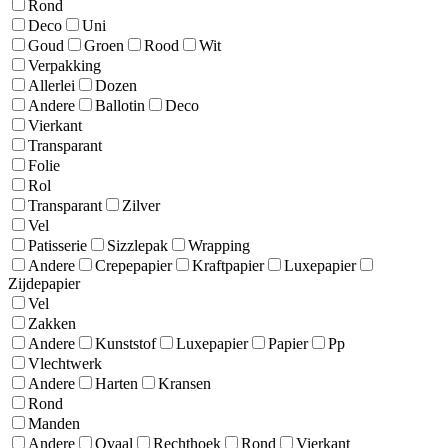
Rond
Deco
Uni
Goud
Groen
Rood
Wit
Verpakking
Allerlei
Dozen
Andere
Ballotin
Deco
Vierkant
Transparant
Folie
Rol
Transparant
Zilver
Vel
Patisserie
Sizzlepak
Wrapping
Andere
Crepepapier
Kraftpapier
Luxepapier
Zijdepapier
Vel
Zakken
Andere
Kunststof
Luxepapier
Papier
Pp
Vlechtwerk
Andere
Harten
Kransen
Rond
Manden
Andere
Ovaal
Rechthoek
Rond
Vierkant