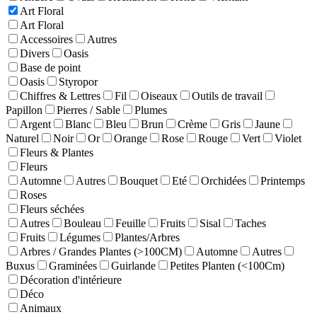
Art Floral
Art Floral
Accessoires
Autres
Divers
Oasis
Base de point
Oasis
Styropor
Chiffres & Lettres
Fil
Oiseaux
Outils de travail
Papillon
Pierres / Sable
Plumes
Argent
Blanc
Bleu
Brun
Crème
Gris
Jaune
Naturel
Noir
Or
Orange
Rose
Rouge
Vert
Violet
Fleurs & Plantes
Fleurs
Automne
Autres
Bouquet
Eté
Orchidées
Printemps
Roses
Fleurs séchées
Autres
Bouleau
Feuille
Fruits
Sisal
Taches
Fruits
Légumes
Plantes/Arbres
Arbres / Grandes Plantes (>100CM)
Automne
Autres
Buxus
Graminées
Guirlande
Petites Planten (<100Cm)
Décoration d'intérieure
Déco
Animaux