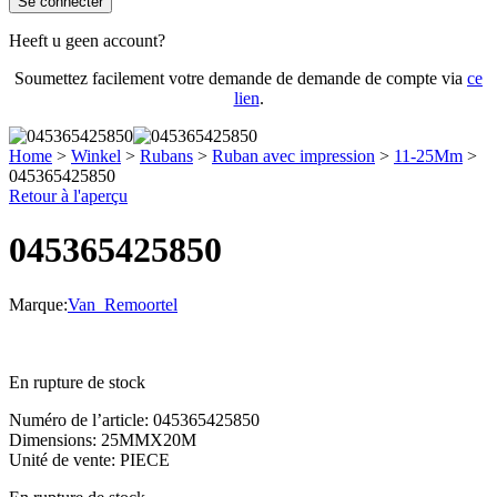
Se connecter
Heeft u geen account?
Soumettez facilement votre demande de demande de compte via
ce
lien
.
Home
>
Winkel
>
Rubans
>
Ruban avec impression
>
11-25Mm
>
045365425850
Retour à l'aperçu
045365425850
Marque:
Van_Remoortel
En rupture de stock
Numéro de l’article: 045365425850
Dimensions: 25MMX20M
Unité de vente: PIECE