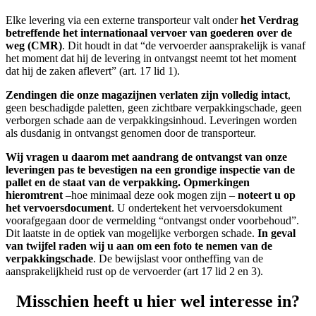
Elke levering via een externe transporteur valt onder
het Verdrag
betreffende het internationaal vervoer van goederen over de
weg (CMR)
. Dit houdt in dat “de vervoerder aansprakelijk is vanaf
het moment dat hij de levering in ontvangst neemt tot het moment
dat hij de zaken aflevert” (art. 17 lid 1).
Zendingen die onze magazijnen verlaten zijn volledig intact
,
geen beschadigde paletten, geen zichtbare verpakkingschade, geen
verborgen schade aan de verpakkingsinhoud. Leveringen worden
als dusdanig in ontvangst genomen door de transporteur.
Wij vragen u daarom met aandrang de ontvangst van onze
leveringen pas te bevestigen na een grondige inspectie van de
pallet en de staat van de verpakking. Opmerkingen
hieromtrent
–hoe minimaal deze ook mogen zijn –
noteert u op
het vervoersdocument
. U ondertekent het vervoersdokument
voorafgegaan door de vermelding “ontvangst onder voorbehoud”.
Dit laatste in de optiek van mogelijke verborgen schade.
In geval
van twijfel raden wij u aan om een foto te nemen van de
verpakkingschade
. De bewijslast voor ontheffing van de
aansprakelijkheid rust op de vervoerder (art 17 lid 2 en 3).
Misschien heeft u hier wel interesse in?