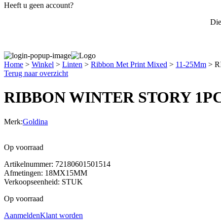
Heeft u geen account?
Di
Home
>
Winkel
>
Linten
>
Ribbon Met Print Mixed
>
11-25Mm
>
R
Terug naar overzicht
RIBBON WINTER STORY 1P
Merk:
Goldina
Op voorraad
Artikelnummer: 72180601501514
Afmetingen: 18MX15MM
Verkoopseenheid: STUK
Op voorraad
Aanmelden
Klant worden