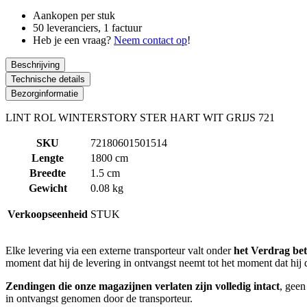
Aankopen per stuk
50 leveranciers, 1 factuur
Heb je een vraag?
Neem contact op
!
Beschrijving
Technische details
Bezorginformatie
LINT ROL WINTERSTORY STER HART WIT GRIJS 721
SKU
72180601501514
Lengte
1800 cm
Breedte
1.5 cm
Gewicht
0.08 kg
Verkoopseenheid
STUK
Elke levering via een externe transporteur valt onder
het Verdrag bet
moment dat hij de levering in ontvangst neemt tot het moment dat hij de
Zendingen die onze magazijnen verlaten zijn volledig intact
, geen
in ontvangst genomen door de transporteur.